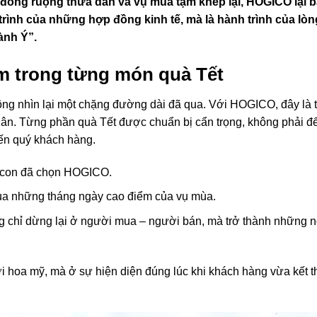
 đồng ruộng thưa dần và vụ mùa tạm khép lại, HOGICO lại b
trình của những hợp đồng kinh tế, mà là hành trình của lòn
ành Ý”.
hém trong từng món quà Tết
ông nhìn lại một chặng đường dài đã qua. Với HOGICO, đây là 
thân. Từng phần quà Tết được chuẩn bị cẩn trọng, không phải đ
đến quý khách hàng.
 con đã chọn HOGICO.
ua những tháng ngày cao điểm của vụ mùa.
 chỉ dừng lại ở người mua – người bán, mà trở thành những 
 hoa mỹ, mà ở sự hiện diện đúng lúc khi khách hàng vừa kết t