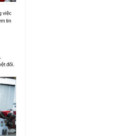
g việc
m tin
.
ệt đối.