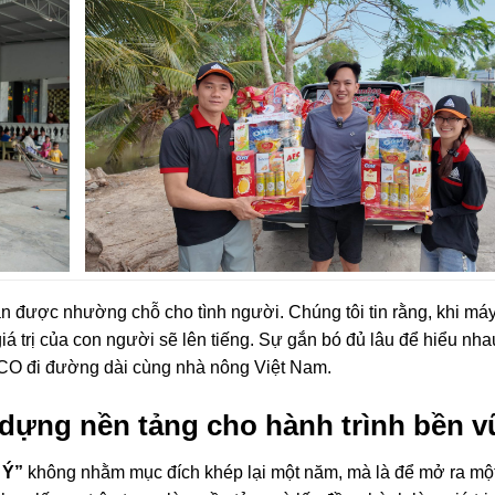
an được nhường chỗ cho tình người. Chúng tôi tin rằng, khi má
iá trị của con người sẽ lên tiếng. Sự gắn bó đủ lâu để hiểu nha
GICO đi đường dài cùng nhà nông Việt Nam.
y dựng nền tảng cho hành trình bền 
 Ý”
không nhằm mục đích khép lại một năm, mà là để mở ra mộ