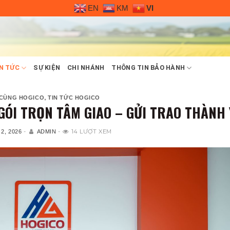
EN
KM
VI
N TỨC
SỰ KIỆN
CHI NHÁNH
THÔNG TIN BẢO HÀNH
,
 CÙNG HOGICO
TIN TỨC HOGICO
GÓI TRỌN TÂM GIAO – GỬI TRAO THÀNH 
-
-
14 LƯỢT XEM
2, 2026
ADMIN