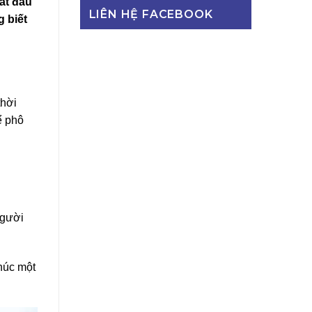
ắt đầu
LIÊN HỆ FACEBOOK
g biết
thời
ể phô
người
húc một