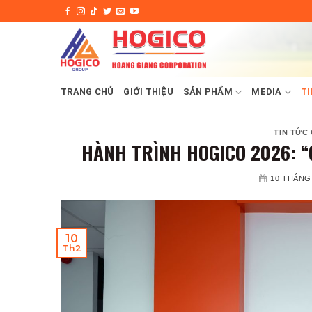
Skip
to
content
TRANG CHỦ
GIỚI THIỆU
SẢN PHẨM
MEDIA
TI
TIN TỨC
HÀNH TRÌNH HOGICO 2026: “
10 THÁNG 
10
Th2