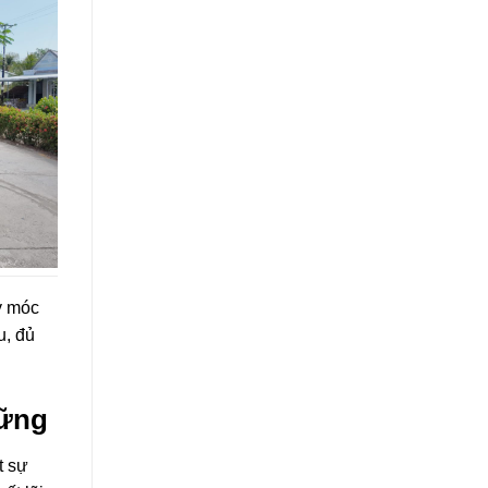
y móc
u, đủ
vững
t sự