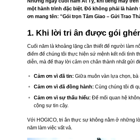
Những ngày cuối năm Ất Tỵ, khi tiếng máy trên
một hành trình đặc biệt. Đó không phải là hành 
ơn mang tên: “Gói trọn Tâm Giao – Gửi Trao Th
1. Khi lời tri ân được gói g
Cuối năm là khoảng lặng cần thiết để người làm n
điểm để chúng tôi thực hiện sứ mệnh kết nối tình 
diễn, mà để thay lời cảm ơn chân thành nhất gửi 
Cảm ơn vì đã tin:
Giữa muôn vàn lựa chọn, bà
Cảm ơn vì đã đồng hành:
Cùng chúng tôi đi q
Cảm ơn vì sự thấu hiểu:
Để mối quan hệ không
cộng sự tin cậy.
Với HOGICO, tri ân thực sự không nằm ở những lời
năm làm việc vất vả.