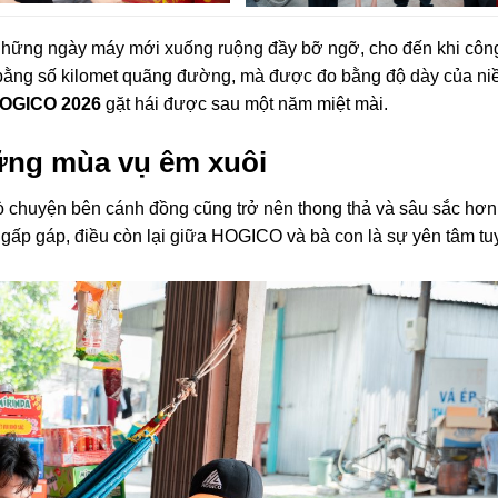
ừ những ngày máy mới xuống ruộng đầy bỡ ngỡ, cho đến khi côn
 bằng số kilomet quãng đường, mà được đo bằng độ dày của niề
OGICO 2026
gặt hái được sau một năm miệt mài.
những mùa vụ êm xuôi
ò chuyện bên cánh đồng cũng trở nên thong thả và sâu sắc hơn
gấp gáp, điều còn lại giữa HOGICO và bà con là sự yên tâm tuy