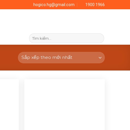
hogico.hg@gmail.com
1900 1966
Tìm
kiếm: