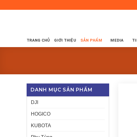
Skip
to
content
TRANG CHỦ
GIỚI THIỆU
SẢN PHẨM
MEDIA
TI
DANH MỤC SẢN PHẨM
DJI
HOGICO
KUBOTA