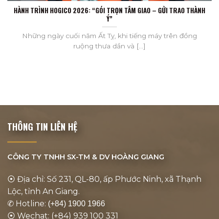
HÀNH TRÌNH HOGICO 2026: “GÓI TRỌN TÂM GIAO – GỬI TRAO THÀNH
Ý”
Những ngày cuối năm Ất Tỵ, khi tiếng máy trên đồng
ruộng thưa dần và [...]
THÔNG TIN LIÊN HỆ
CÔNG TY TNHH SX-TM & DV
HOÀNG GIANG
⦿ Địa chỉ: Số 231, QL-80, ấp Phước Ninh, xã Thạnh
Lộc, tỉnh An Giang.
✆ Hotline:
(+84) 1900 1966
⦿ Wechat: (+84) 939 100 331