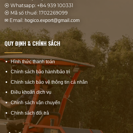
⦿ Whatsapp: +84 939 100331
⦿ Mã số thuế: 1702269099
✉ Email:
hogico.export@gmail.com
QUY ĐỊNH & CHÍNH SÁCH
Hình thức thanh toán
Chính sách bảo hành/bảo trì
Chính sách bảo vệ thông tin cá nhân
Điều khoản dịch vụ
Chính sách vận chuyển
Chính sách đổi trả