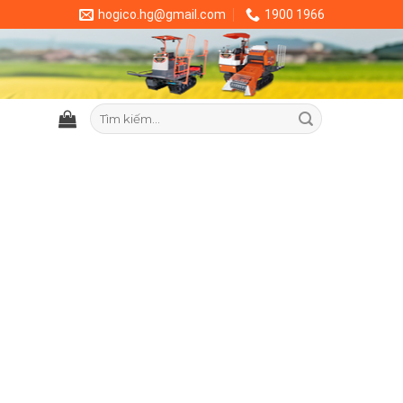
hogico.hg@gmail.com
1900 1966
Tìm
kiếm: