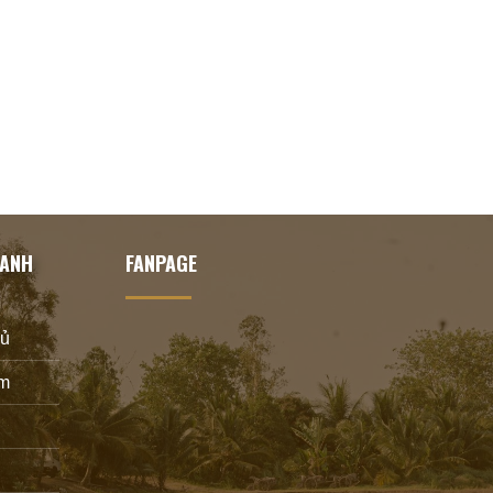
HANH
FANPAGE
hủ
m