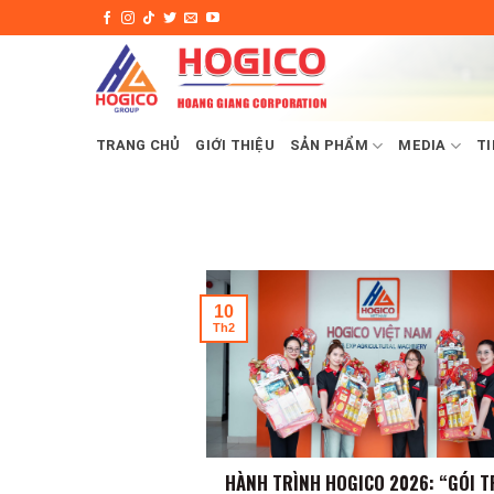
Skip
to
content
TRANG CHỦ
GIỚI THIỆU
SẢN PHẨM
MEDIA
TI
10
Th2
HÀNH TRÌNH HOGICO 2026: “GÓI 