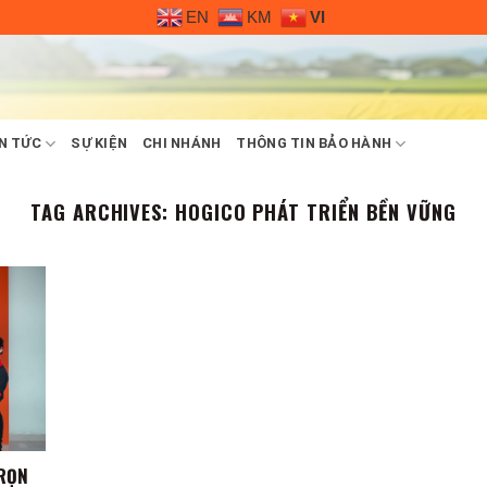
EN
KM
VI
N TỨC
SỰ KIỆN
CHI NHÁNH
THÔNG TIN BẢO HÀNH
TAG ARCHIVES:
HOGICO PHÁT TRIỂN BỀN VỮNG
TRỌN