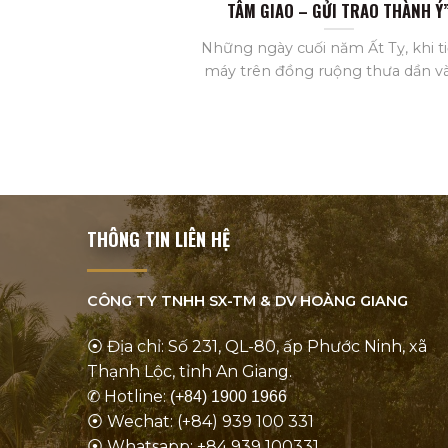
TÂM GIAO – GỬI TRAO THÀNH Ý
Những ngày cuối năm Ất Tỵ, khi t
máy trên đồng ruộng thưa dần và [
THÔNG TIN LIÊN HỆ
CÔNG TY TNHH SX-TM & DV
HOÀNG GIANG
⦿ Địa chỉ: Số 231, QL-80, ấp Phước Ninh, xã
Thạnh Lộc, tỉnh An Giang.
✆ Hotline:
(+84) 1900 1966
⦿ Wechat: (+84) 939 100 331
⦿ Whatsapp: +84 939 100331