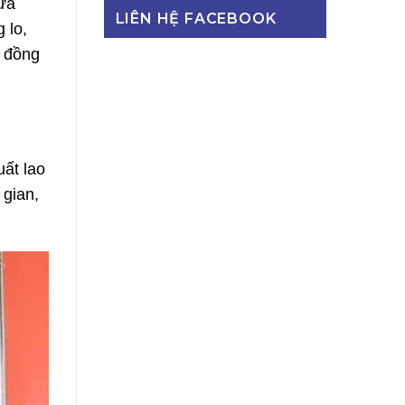
ửa
LIÊN HỆ FACEBOOK
 lo,
g đồng
ất lao
 gian,