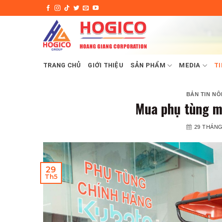
Skip
to
content
TRANG CHỦ
GIỚI THIỆU
SẢN PHẨM
MEDIA
TI
BẢN TIN NÔ
Mua phụ tùng m
29 THÁNG
29
Th5