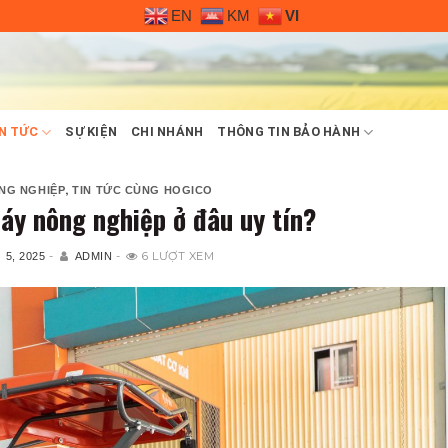
EN
KM
VI
N TỨC
SỰ KIỆN
CHI NHÁNH
THÔNG TIN BẢO HÀNH
,
NG NGHIỆP
TIN TỨC CÙNG HOGICO
áy nông nghiệp ở đâu uy tín?
-
-
6 LƯỢT XEM
 5, 2025
ADMIN