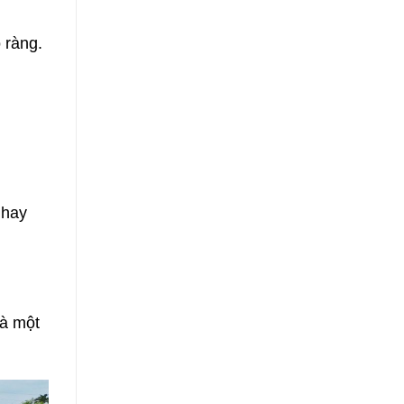
 ràng.
 hay
là một