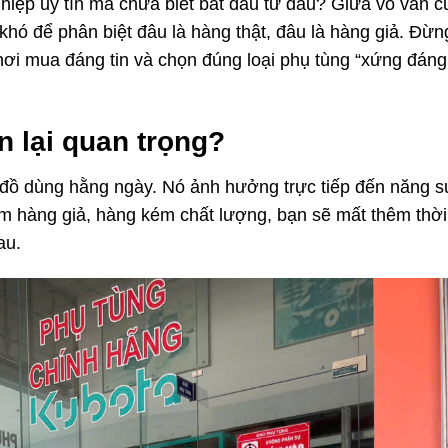
iệp uy tín mà chưa biết bắt đầu từ đâu? Giữa vô vàn c
khó để phân biệt đâu là hàng thật, đâu là hàng giả. Đừng
 nơi mua đáng tin và chọn đúng loại phụ tùng “xứng đán
n lại quan trọng?
ồ dùng hằng ngày. Nó ảnh hưởng trực tiếp đến năng su
 hàng giả, hàng kém chất lượng, bạn sẽ mất thêm thời
au.