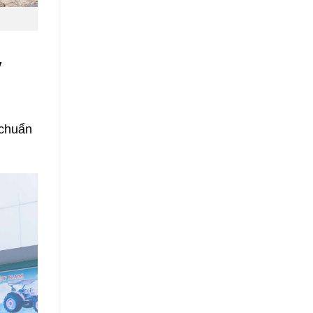
y
 chuẩn