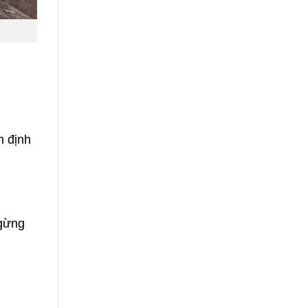
n định
ngừng