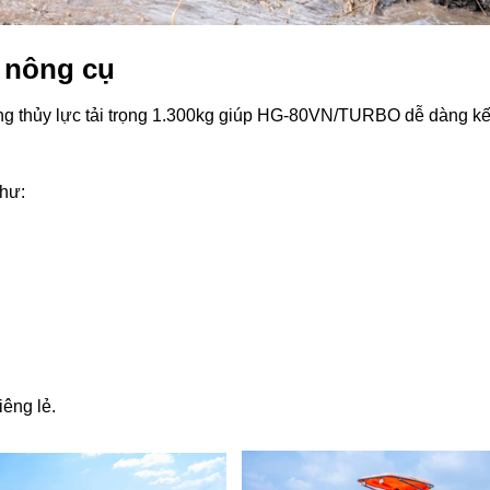
i nông cụ
ng thủy lực tải trọng 1.300kg giúp HG-80VN/TURBO dễ dàng kế
hư:
iêng lẻ.