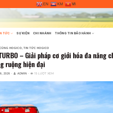
EN
KM
VI
N TỨC
SỰ KIỆN
CHI NHÁNH
THÔNG TIN BẢO HÀNH
,
 CÙNG HOGICO
TIN TỨC HOGICO
URBO – Giải pháp cơ giới hóa đa năng c
g ruộng hiện đại
-
-
15 LƯỢT XEM
6, 2026
ADMIN