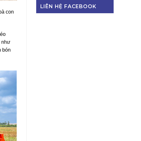
LIÊN HỆ FACEBOOK
 bà con
kéo
ụ như
n bón