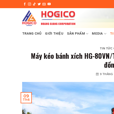
Skip
to
content
TRANG CHỦ
GIỚI THIỆU
SẢN PHẨM
MEDIA
TI
TIN TỨC
Máy kéo bánh xích HG-80VN/T
đồn
9 THÁNG 
09
Th6