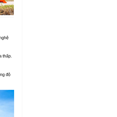
 nghệ
a thấp.
ờng độ