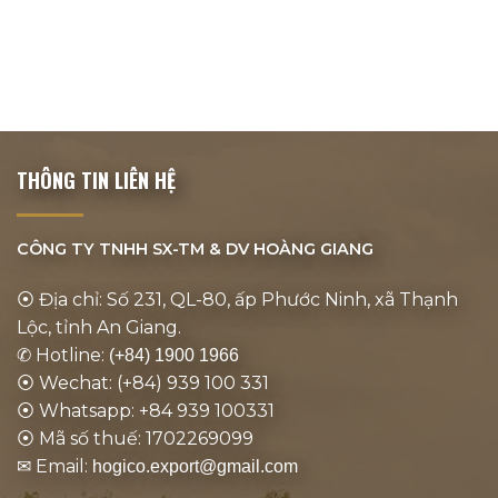
THÔNG TIN LIÊN HỆ
CÔNG TY TNHH SX-TM & DV
HOÀNG GIANG
⦿ Địa chỉ: Số 231, QL-80, ấp Phước Ninh, xã Thạnh
Lộc, tỉnh An Giang.
✆ Hotline:
(+84) 1900 1966
⦿ Wechat: (+84) 939 100 331
⦿ Whatsapp: +84 939 100331
⦿ Mã số thuế: 1702269099
✉ Email:
hogico.export@gmail.com