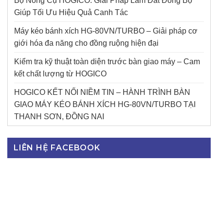
Bộ Nông Cụ HOGICO: Giải Pháp Làm Đất Đồng Bộ
Giúp Tối Ưu Hiệu Quả Canh Tác
Máy kéo bánh xích HG-80VN/TURBO – Giải pháp cơ
giới hóa đa năng cho đồng ruộng hiện đại
Kiểm tra kỹ thuật toàn diện trước bàn giao máy – Cam
kết chất lượng từ HOGICO
HOGICO KẾT NỐI NIỀM TIN – HÀNH TRÌNH BÀN
GIAO MÁY KÉO BÁNH XÍCH HG-80VN/TURBO TẠI
THANH SƠN, ĐỒNG NAI
LIÊN HỆ FACEBOOK