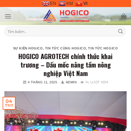
Skip
EN
KM
VI
to
content
Tìm
kiếm:
,
,
SỰ KIỆN HOGICO
TIN TỨC CÙNG HOGICO
TIN TỨC HOGICO
HOGICO AGROTECH chính thức khai
trương – Dấu mốc nâng tầm nông
nghiệp Việt Nam
-
-
14 LƯỢT XEM
4 THÁNG 11, 2025
ADMIN
04
Th11