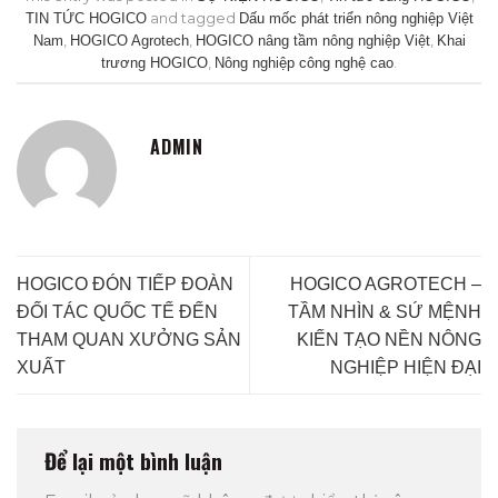
TIN TỨC HOGICO
and tagged
Dấu mốc phát triển nông nghiệp Việt
Nam
,
HOGICO Agrotech
,
HOGICO nâng tầm nông nghiệp Việt
,
Khai
trương HOGICO
,
Nông nghiệp công nghệ cao
.
ADMIN
HOGICO ĐÓN TIẾP ĐOÀN
HOGICO AGROTECH –
ĐỐI TÁC QUỐC TẾ ĐẾN
TẦM NHÌN & SỨ MỆNH
THAM QUAN XƯỞNG SẢN
KIẾN TẠO NỀN NÔNG
XUẤT
NGHIỆP HIỆN ĐẠI
Để lại một bình luận