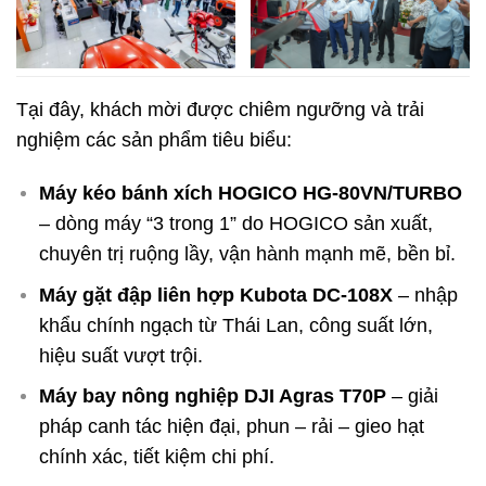
Tại đây, khách mời được chiêm ngưỡng và trải
nghiệm các sản phẩm tiêu biểu:
Máy kéo bánh xích HOGICO HG-80VN/TURBO
– dòng máy “3 trong 1” do HOGICO sản xuất,
chuyên trị ruộng lầy, vận hành mạnh mẽ, bền bỉ.
Máy gặt đập liên hợp Kubota DC-108X
– nhập
khẩu chính ngạch từ Thái Lan, công suất lớn,
hiệu suất vượt trội.
Máy bay nông nghiệp DJI Agras T70P
– giải
pháp canh tác hiện đại, phun – rải – gieo hạt
chính xác, tiết kiệm chi phí.