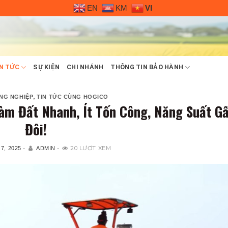
EN
KM
VI
N TỨC
SỰ KIỆN
CHI NHÁNH
THÔNG TIN BẢO HÀNH
,
NG NGHIỆP
TIN TỨC CÙNG HOGICO
Làm Đất Nhanh, Ít Tốn Công, Năng Suất G
Đôi!
-
-
20 LƯỢT XEM
7, 2025
ADMIN