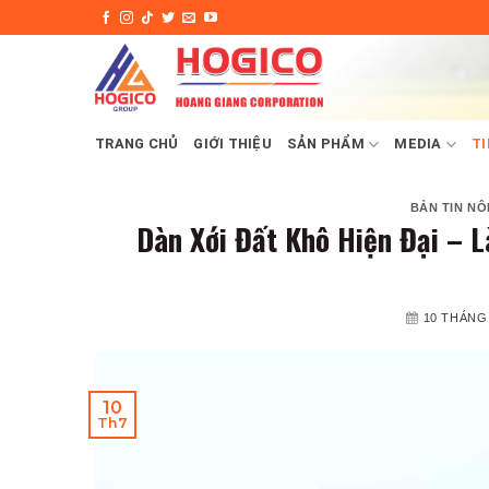
Skip
to
content
TRANG CHỦ
GIỚI THIỆU
SẢN PHẨM
MEDIA
TI
BẢN TIN NÔ
Dàn Xới Đất Khô Hiện Đại – 
10 THÁNG 
10
Th7