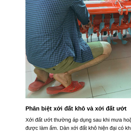
Phân biệt xới đất khô và xới đất ướt
Xới đất ướt thường áp dụng sau khi mưa hoặc
được làm ẩm. Dàn xới đất khô hiện đại có k