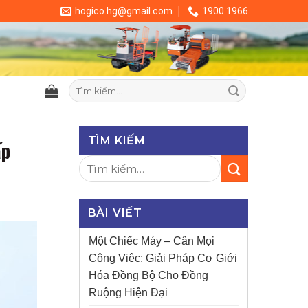
hogico.hg@gmail.com
1900 1966
Tìm
kiếm:
TÌM KIẾM
ấp
BÀI VIẾT
Một Chiếc Máy – Cân Mọi
Công Việc: Giải Pháp Cơ Giới
Hóa Đồng Bộ Cho Đồng
Ruộng Hiện Đại