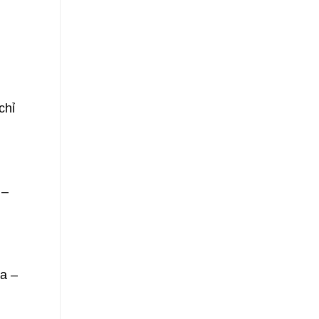
chỉ
 –
ùa –