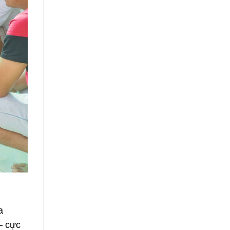
a
– cực