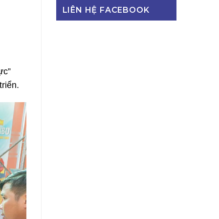
LIÊN HỆ FACEBOOK
ực”
riển.