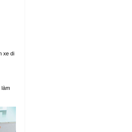
 xe di
à làm