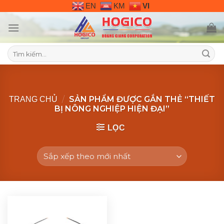
Skip
EN
KM
VI
to
content
Tìm
kiếm:
/
SẢN PHẨM ĐƯỢC GẮN THẺ “THIẾT
TRANG CHỦ
BỊ NÔNG NGHIỆP HIỆN ĐẠI”
LỌC