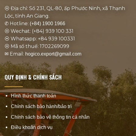
⦿ Địa chỉ: Số 231, QL-80, ấp Phước Ninh, xã Thạnh
Lộc, tỉnh An Giang.
✆ Hotline:
(+84) 1900 1966
⦿ Wechat: (+84) 939 100 331
⦿ Whatsapp: +84 939 100331
⦿ Mã số thuế: 1702269099
✉ Email:
hogico.export@gmail.com
QUY ĐỊNH & CHÍNH SÁCH
Hình thức thanh toán
Chính sách bảo hành/bảo trì
Chính sách bảo vệ thông tin cá nhân
Điều khoản dịch vụ