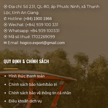
⦿ Địa chỉ: Số 231, QL-80, ấp Phước Ninh, xã Thạnh
Lộc, tỉnh An Giang.
✆ Hotline:
(+84) 1900 1966
⦿ Wechat: (+84) 939 100 331
⦿ Whatsapp: +84 939 100331
⦿ Mã số thuế: 1702269099
✉ Email:
hogico.export@gmail.com
QUY ĐỊNH & CHÍNH SÁCH
Hình thức thanh toán
Chính sách bảo hành/bảo trì
Chính sách bảo vệ thông tin cá nhân
Điều khoản dịch vụ