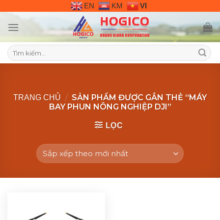
Skip
EN
KM
VI
to
content
Tìm
kiếm:
/
SẢN PHẨM ĐƯỢC GẮN THẺ “MÁY
TRANG CHỦ
BAY PHUN NÔNG NGHIỆP DJI”
LỌC