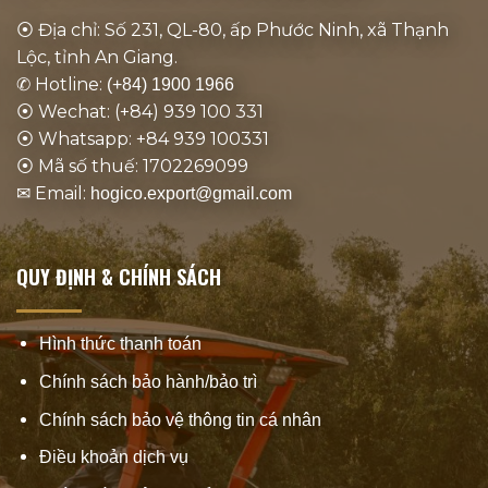
⦿ Địa chỉ: Số 231, QL-80, ấp Phước Ninh, xã Thạnh
Lộc, tỉnh An Giang.
✆ Hotline:
(+84) 1900 1966
⦿ Wechat: (+84) 939 100 331
⦿ Whatsapp: +84 939 100331
⦿ Mã số thuế: 1702269099
✉ Email:
hogico.export@gmail.com
QUY ĐỊNH & CHÍNH SÁCH
Hình thức thanh toán
Chính sách bảo hành/bảo trì
Chính sách bảo vệ thông tin cá nhân
Điều khoản dịch vụ