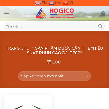
Skip
EN
KM
VI
to
content
Tìm
kiếm:
/
SẢN PHẨM ĐƯỢC GẮN THẺ “HIỆU
TRANG CHỦ
SUẤT PHUN CAO DJI T70P”
LỌC