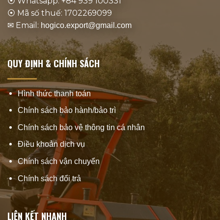
⦿ Whatsapp: +84 939 100331
⦿ Mã số thuế: 1702269099
✉ Email:
hogico.export@gmail.com
QUY ĐỊNH & CHÍNH SÁCH
Hình thức thanh toán
Chính sách bảo hành/bảo trì
Chính sách bảo vệ thông tin cá nhân
Điều khoản dịch vụ
Chính sách vận chuyển
Chính sách đổi trả
LIÊN KẾT NHANH