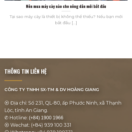
Nên mua máy cày nào cho nông dân mới bắt đầu
Tại sao máy cày là thiết bị không thể thiếu? Nếu bạn mới
bắt đầu [...]
THÔNG TIN LIÊN HỆ
CÔNG TY TNHH SX-TM & DV
HOÀNG GIANG
⦿ Địa chỉ: Số 231, QL-80, ấp Phước Ninh, xã Thạnh
Lộc, tỉnh An Giang.
✆ Hotline:
(+84) 1900 1966
⦿ Wechat: (+84) 939 100 331