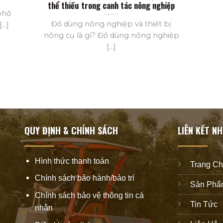
thể thiếu trong canh tác nông nghiệp
phổ
Đồ dùng nông nghiệp và thiết bị
..]
nông cụ là gì? Đồ dùng nông nghiệp
[...]
QUY ĐỊNH & CHÍNH SÁCH
LIÊN KẾT N
Hình thức thanh toán
Trang C
Chính sách bảo hành/bảo trì
Sản Phẩ
Chính sách bảo vệ thông tin cá
Tin Tức
nhân