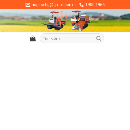
hogico.hg@gmail.com
1900 1966
Tìm
kiếm: