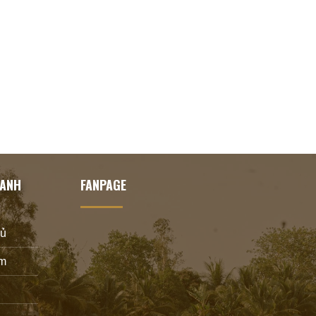
HANH
FANPAGE
hủ
m