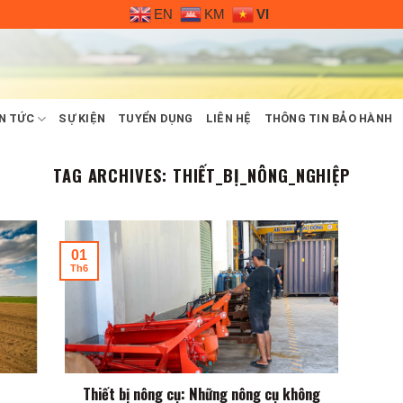
EN
KM
VI
N TỨC
SỰ KIỆN
TUYỂN DỤNG
LIÊN HỆ
THÔNG TIN BẢO HÀNH
TAG ARCHIVES:
THIẾT_BỊ_NÔNG_NGHIỆP
01
Th6
Thiết bị nông cụ: Những nông cụ không