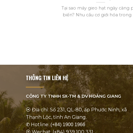
Tại sao máy gieo hạt ngày càng 
biến? Nhu cầu cơ giới hóa trong [.
THÔNG TIN LIÊN HỆ
CÔNG TY TNHH SX-TM & DV
HOÀNG GIANG
⦿ Địa chỉ: Số 231, QL-80, ấp Phước Ninh, xã
Thạnh Lộc, tỉnh An Giang.
✆ Hotline:
(+84) 1900 1966
⦿ Wechat: (+84) 939 100 331