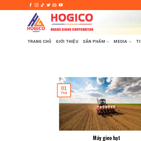
Skip
to
content
TRANG CHỦ
GIỚI THIỆU
SẢN PHẨM
MEDIA
TI
01
Th6
Máy gieo hạt