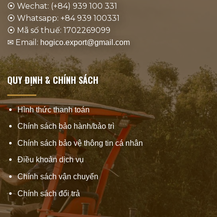
⦿ Wechat: (+84) 939 100 331
⦿ Whatsapp: +84 939 100331
⦿ Mã số thuế: 1702269099
✉ Email:
hogico.export@gmail.com
QUY ĐỊNH & CHÍNH SÁCH
Hình thức thanh toán
Chính sách bảo hành/bảo trì
Chính sách bảo vệ thông tin cá nhân
Điều khoản dịch vụ
Chính sách vận chuyển
Chính sách đổi trả