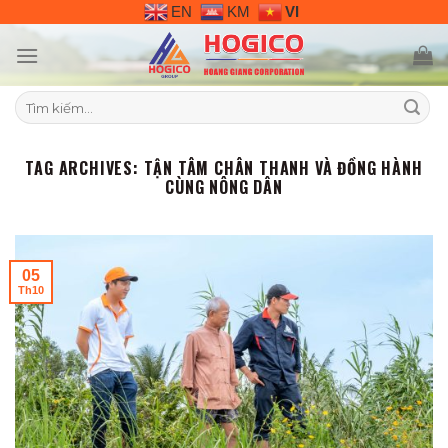
Skip
EN
KM
VI
to
content
Tìm
kiếm:
TAG ARCHIVES:
TẬN TÂM CHÂN THANH VÀ ĐỒNG HÀNH
CÙNG NÔNG DÂN
05
Th10