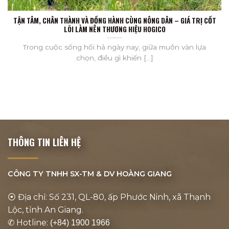
TẬN TÂM, CHÂN THÀNH VÀ ĐỒNG HÀNH CÙNG NÔNG DÂN – GIÁ TRỊ CỐT
LÕI LÀM NÊN THƯƠNG HIỆU HOGICO
Trong cuộc sống hối hả ngày nay, giữa muôn vàn lựa
chọn, điều gì khiến [...]
THÔNG TIN LIÊN HỆ
CÔNG TY TNHH SX-TM & DV
HOÀNG GIANG
⦿ Địa chỉ: Số 231, QL-80, ấp Phước Ninh, xã Thạnh
Lộc, tỉnh An Giang.
✆ Hotline:
(+84) 1900 1966