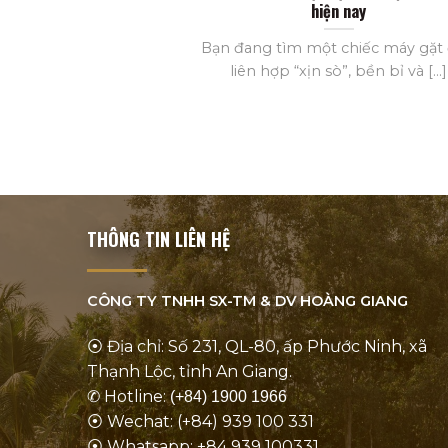
hiện nay
Bạn đang tìm một chiếc máy gặt
liên hợp “xịn sò”, bền bỉ và [...]
THÔNG TIN LIÊN HỆ
CÔNG TY TNHH SX-TM & DV
HOÀNG GIANG
⦿ Địa chỉ: Số 231, QL-80, ấp Phước Ninh, xã
Thạnh Lộc, tỉnh An Giang.
✆ Hotline:
(+84) 1900 1966
⦿ Wechat: (+84) 939 100 331
⦿ Whatsapp: +84 939 100331