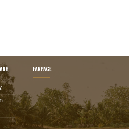
HANH
FANPAGE
hủ
m