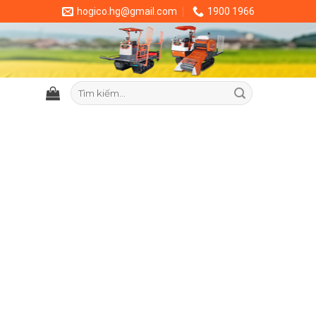
hogico.hg@gmail.com
1900 1966
Tìm
kiếm: