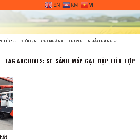
EN
KM
VI
N TỨC
SỰ KIỆN
CHI NHÁNH
THÔNG TIN BẢO HÀNH
TAG ARCHIVES:
SO_SÁNH_MÁY_GẶT_ĐẬP_LIÊN_HỢP
nhất