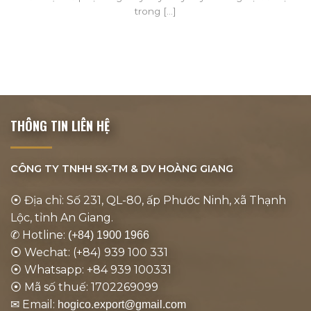
trong [...]
THÔNG TIN LIÊN HỆ
CÔNG TY TNHH SX-TM & DV
HOÀNG GIANG
⦿ Địa chỉ: Số 231, QL-80, ấp Phước Ninh, xã Thạnh
Lộc, tỉnh An Giang.
✆ Hotline:
(+84) 1900 1966
⦿ Wechat: (+84) 939 100 331
⦿ Whatsapp: +84 939 100331
⦿ Mã số thuế: 1702269099
✉ Email:
hogico.export@gmail.com