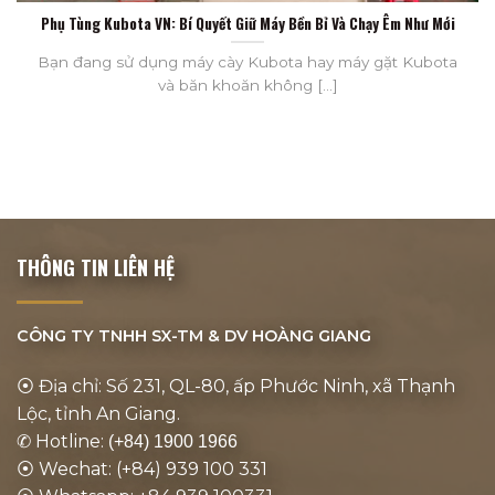
Phụ Tùng Kubota VN: Bí Quyết Giữ Máy Bền Bỉ Và Chạy Êm Như Mới
Bạn đang sử dụng máy cày Kubota hay máy gặt Kubota
và băn khoăn không [...]
THÔNG TIN LIÊN HỆ
CÔNG TY TNHH SX-TM & DV
HOÀNG GIANG
⦿ Địa chỉ: Số 231, QL-80, ấp Phước Ninh, xã Thạnh
Lộc, tỉnh An Giang.
✆ Hotline:
(+84) 1900 1966
⦿ Wechat: (+84) 939 100 331