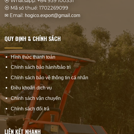
⦿ Whatsapp: +84 939 100331
⦿ Mã số thuế: 1702269099
✉ Email:
hogico.export@gmail.com
QUY ĐỊNH & CHÍNH SÁCH
Hình thức thanh toán
Chính sách bảo hành/bảo trì
Chính sách bảo vệ thông tin cá nhân
Điều khoản dịch vụ
Chính sách vận chuyển
Chính sách đổi trả
LIÊN KẾT NHANH