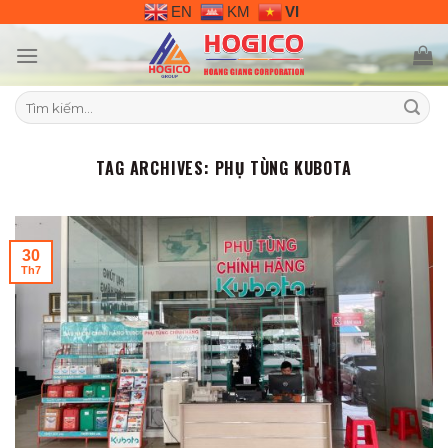
Skip
EN
KM
VI
to
content
Tìm
kiếm:
TAG ARCHIVES:
PHỤ TÙNG KUBOTA
30
Th7