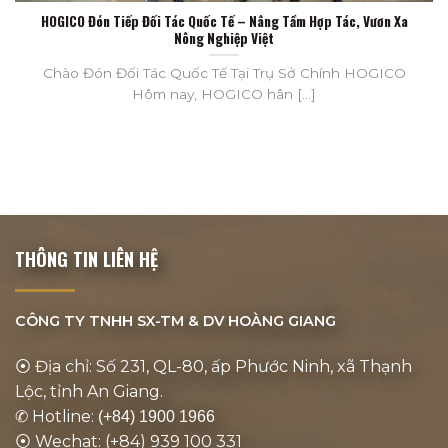
HOGICO Đón Tiếp Đối Tác Quốc Tế – Nâng Tầm Hợp Tác, Vươn Xa
Nông Nghiệp Việt
Chào Đón Đối Tác Quốc Tế Tại Trụ Sở Chính HOGICO
Hôm nay, HOGICO hân [...]
THÔNG TIN LIÊN HỆ
CÔNG TY TNHH SX-TM & DV
HOÀNG GIANG
⦿ Địa chỉ: Số 231, QL-80, ấp Phước Ninh, xã Thạnh
Lộc, tỉnh An Giang.
✆ Hotline:
(+84) 1900 1966
⦿ Wechat: (+84) 939 100 331