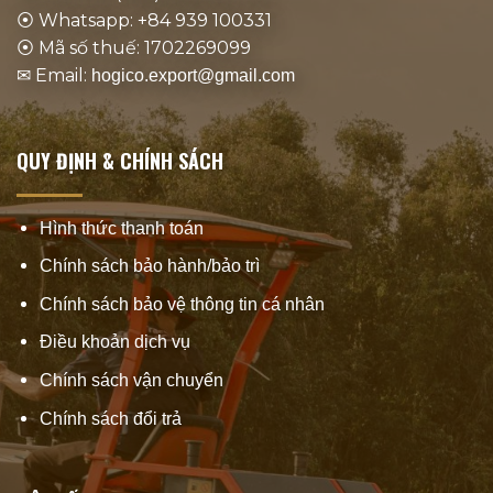
⦿ Whatsapp: +84 939 100331
⦿ Mã số thuế: 1702269099
✉ Email:
hogico.export@gmail.com
QUY ĐỊNH & CHÍNH SÁCH
Hình thức thanh toán
Chính sách bảo hành/bảo trì
Chính sách bảo vệ thông tin cá nhân
Điều khoản dịch vụ
Chính sách vận chuyển
Chính sách đổi trả