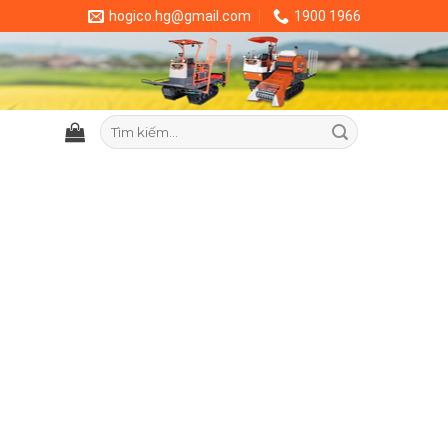
hogico.hg@gmail.com
1900 1966
Tìm
kiếm: