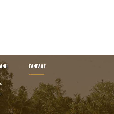
HANH
FANPAGE
hủ
m