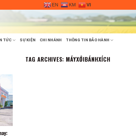
EN
KM
VI
N TỨC
SỰ KIỆN
CHI NHÁNH
THÔNG TIN BẢO HÀNH
TAG ARCHIVES:
MÁYXỚIBÁNHXÍCH
nay: