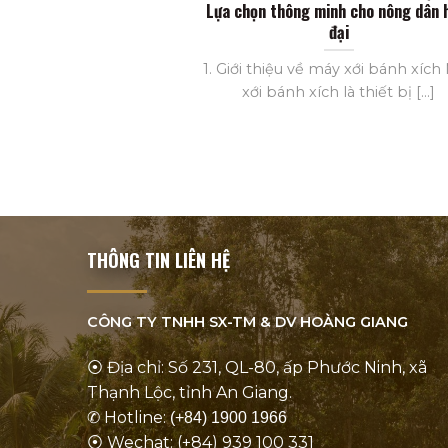
Lựa chọn thông minh cho nông dân 
đại
1. Giới thiệu về máy xới bánh xích
xới bánh xích là thiết bị [...]
THÔNG TIN LIÊN HỆ
CÔNG TY TNHH SX-TM & DV
HOÀNG GIANG
⦿ Địa chỉ: Số 231, QL-80, ấp Phước Ninh, xã
Thạnh Lộc, tỉnh An Giang.
✆ Hotline:
(+84) 1900 1966
⦿ Wechat: (+84) 939 100 331