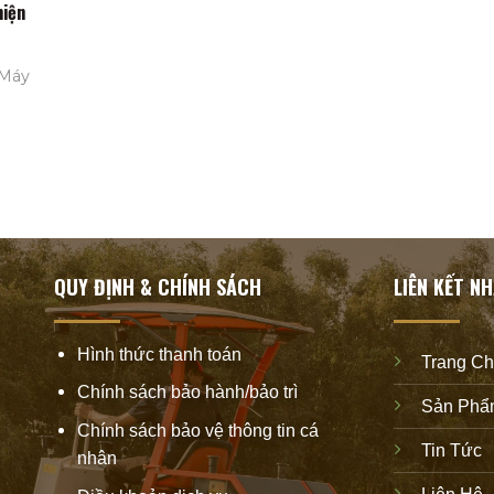
hiện
 Máy
QUY ĐỊNH & CHÍNH SÁCH
LIÊN KẾT N
Hình thức thanh toán
Trang C
Chính sách bảo hành/bảo trì
Sản Phẩ
Chính sách bảo vệ thông tin cá
Tin Tức
nhân