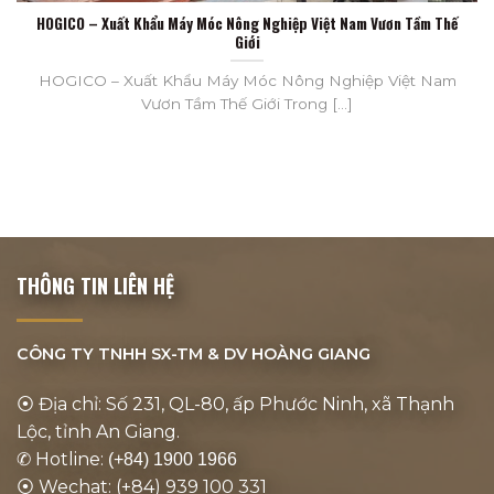
HOGICO – Xuất Khẩu Máy Móc Nông Nghiệp Việt Nam Vươn Tầm Thế
Giới
HOGICO – Xuất Khẩu Máy Móc Nông Nghiệp Việt Nam
Vươn Tầm Thế Giới Trong [...]
THÔNG TIN LIÊN HỆ
CÔNG TY TNHH SX-TM & DV
HOÀNG GIANG
⦿ Địa chỉ: Số 231, QL-80, ấp Phước Ninh, xã Thạnh
Lộc, tỉnh An Giang.
✆ Hotline:
(+84) 1900 1966
⦿ Wechat: (+84) 939 100 331