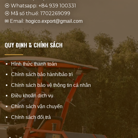
⦿ Whatsapp: +84 939 100331
⦿ Mã số thuế: 1702269099
✉ Email:
hogico.export@gmail.com
QUY ĐỊNH & CHÍNH SÁCH
Hình thức thanh toán
Chính sách bảo hành/bảo trì
Chính sách bảo vệ thông tin cá nhân
Điều khoản dịch vụ
Chính sách vận chuyển
Chính sách đổi trả