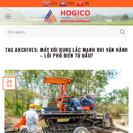
Skip
EN
KM
VI
to
content
Tìm
kiếm:
TAG ARCHIVES:
MÁY XỚI RUNG LẮC MẠNH KHI VẬN HÀNH
– LỖI PHỔ BIẾN TỪ ĐÂU?
24
Th5