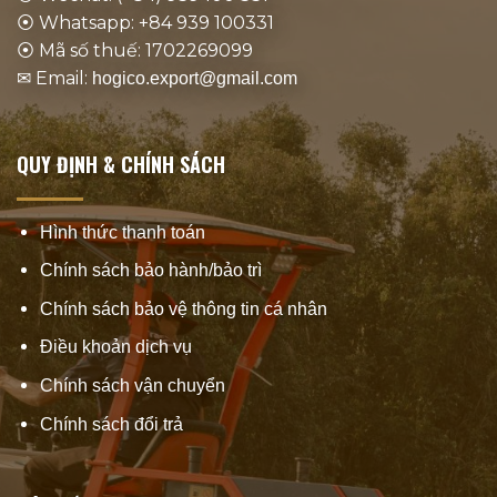
⦿ Whatsapp: +84 939 100331
⦿ Mã số thuế: 1702269099
✉ Email:
hogico.export@gmail.com
QUY ĐỊNH & CHÍNH SÁCH
Hình thức thanh toán
Chính sách bảo hành/bảo trì
Chính sách bảo vệ thông tin cá nhân
Điều khoản dịch vụ
Chính sách vận chuyển
Chính sách đổi trả