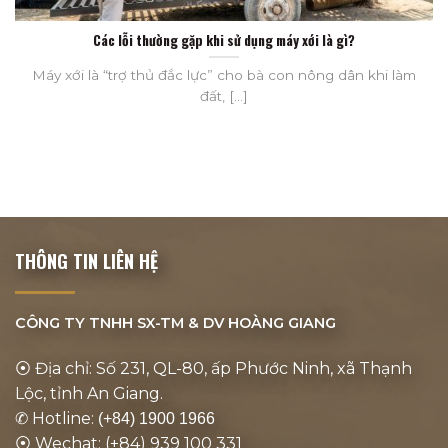
Các lỗi thường gặp khi sử dụng máy xới là gì?
Máy xới là “trợ thủ đắc lực” cho bà con nông dân khi làm
đất, [...]
THÔNG TIN LIÊN HỆ
CÔNG TY TNHH SX-TM & DV
HOÀNG GIANG
⦿ Địa chỉ: Số 231, QL-80, ấp Phước Ninh, xã Thạnh
Lộc, tỉnh An Giang.
✆ Hotline:
(+84) 1900 1966
⦿ Wechat: (+84) 939 100 331