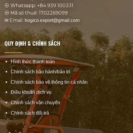
⦿ Whatsapp: +84 939 100331
⦿ Mã số thuế: 1702269099
✉ Email:
hogico.export@gmail.com
QUY ĐỊNH & CHÍNH SÁCH
Hình thức thanh toán
Chính sách bảo hành/bảo trì
Chính sách bảo vệ thông tin cá nhân
Điều khoản dịch vụ
Chính sách vận chuyển
Chính sách đổi trả