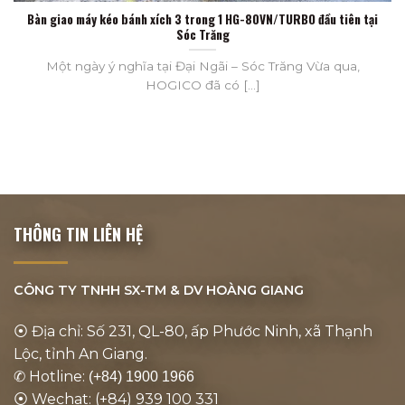
Bàn giao máy kéo bánh xích 3 trong 1 HG-80VN/TURBO đầu tiên tại
Sóc Trăng
Một ngày ý nghĩa tại Đại Ngãi – Sóc Trăng Vừa qua,
HOGICO đã có [...]
THÔNG TIN LIÊN HỆ
CÔNG TY TNHH SX-TM & DV
HOÀNG GIANG
⦿ Địa chỉ: Số 231, QL-80, ấp Phước Ninh, xã Thạnh
Lộc, tỉnh An Giang.
✆ Hotline:
(+84) 1900 1966
⦿ Wechat: (+84) 939 100 331