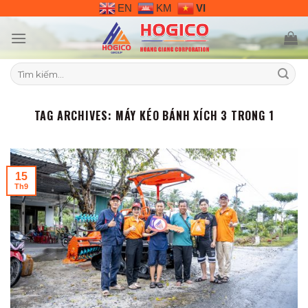
Skip
EN
KM
VI
to
content
Tìm
kiếm:
TAG ARCHIVES:
MÁY KÉO BÁNH XÍCH 3 TRONG 1
15
Th9