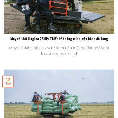
Máy xới đất Hogico 75HP: Thiết kế thông minh, vận hành dễ dàng
Máy xới đất Hogico 75HP đem đến một sự đột phá vượt
bậc trong ngành [...]
12
Th9