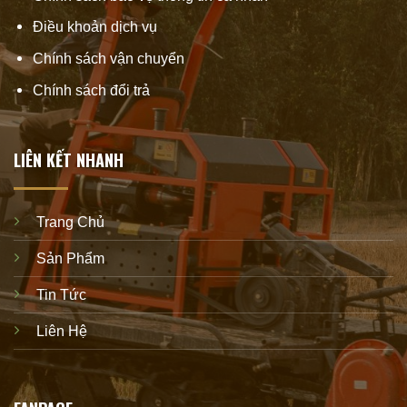
Điều khoản dịch vụ
Chính sách vận chuyển
Chính sách đổi trả
LIÊN KẾT NHANH
Trang Chủ
Sản Phẩm
Tin Tức
Liên Hệ