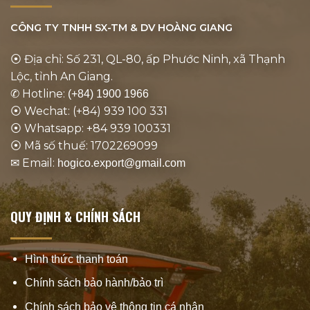
CÔNG TY TNHH SX-TM & DV
HOÀNG GIANG
⦿ Địa chỉ: Số 231, QL-80, ấp Phước Ninh, xã Thạnh
Lộc, tỉnh An Giang.
✆ Hotline:
(+84) 1900 1966
⦿ Wechat: (+84) 939 100 331
⦿ Whatsapp: +84 939 100331
⦿ Mã số thuế: 1702269099
✉ Email:
hogico.export@gmail.com
QUY ĐỊNH & CHÍNH SÁCH
Hình thức thanh toán
Chính sách bảo hành/bảo trì
Chính sách bảo vệ thông tin cá nhân