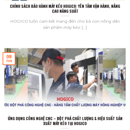
CHÍNH SÁCH BẢO HÀNH MÁY KÉO HOGICO: YÊN TÂM VẬN HÀNH, NÂNG
CAO NĂNG SUẤT
HOGICO luôn cam kết mang đến cho bà con nông dân
sản phẩm máy kéo [...]
09
Th9
ỨNG DỤNG CÔNG NGHỆ CNC – ĐỘT PHÁ CHẤT LƯỢNG & HIỆU SUẤT SẢN
XUẤT MÁY KÉO TẠI HOGICO