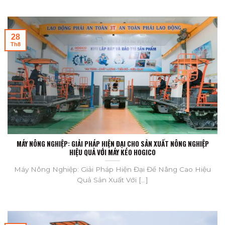
28
Th8
MÁY NÔNG NGHIỆP: GIẢI PHÁP HIỆN ĐẠI CHO SẢN XUẤT NÔNG NGHIỆP
HIỆU QUẢ VỚI MÁY KÉO HOGICO
Máy Nông Nghiệp: Giải Pháp Hiện Đại Để Nâng Cao Hiệu
Quả Sản Xuất Với [...]