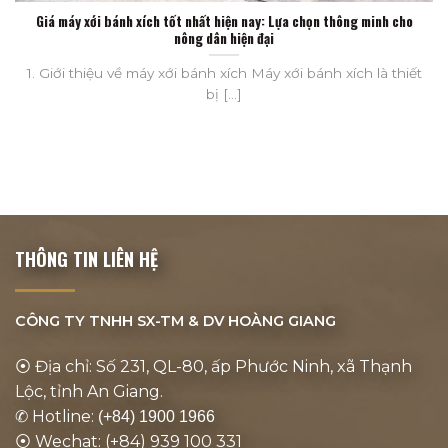
Giá máy xới bánh xích tốt nhất hiện nay: Lựa chọn thông minh cho
nông dân hiện đại
1. Giới thiệu về máy xới bánh xích Máy xới bánh xích là thiết
bị [...]
THÔNG TIN LIÊN HỆ
CÔNG TY TNHH SX-TM & DV
HOÀNG GIANG
⦿ Địa chỉ: Số 231, QL-80, ấp Phước Ninh, xã Thạnh
Lộc, tỉnh An Giang.
✆ Hotline:
(+84) 1900 1966
⦿ Wechat: (+84) 939 100 331