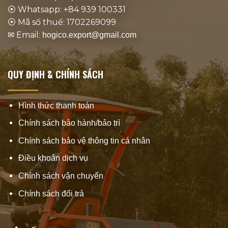
⦿ Whatsapp: +84 939 100331
⦿ Mã số thuế: 1702269099
✉ Email:
hogico.export@gmail.com
QUY ĐỊNH & CHÍNH SÁCH
Hình thức thanh toán
Chính sách bảo hành/bảo trì
Chính sách bảo vệ thông tin cá nhân
Điều khoản dịch vụ
Chính sách vận chuyển
Chính sách đổi trả