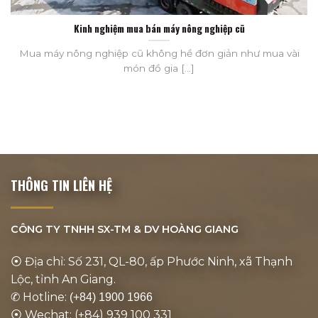
Kinh nghiệm mua bán máy nông nghiệp cũ
Mua máy nông nghiệp cũ không hề đơn giản như mua vài
món đồ gia [...]
THÔNG TIN LIÊN HỆ
CÔNG TY TNHH SX-TM & DV
HOÀNG GIANG
⦿ Địa chỉ: Số 231, QL-80, ấp Phước Ninh, xã Thạnh
Lộc, tỉnh An Giang.
✆ Hotline:
(+84) 1900 1966
⦿ Wechat: (+84) 939 100 331