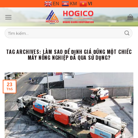
Skip
EN
KM
VI
to
content
Tìm
kiếm:
TAG ARCHIVES:
LÀM SAO ĐỂ ĐỊNH GIÁ ĐÚNG MỘT CHIẾC
MÁY NÔNG NGHIỆP ĐÃ QUA SỬ DỤNG?
23
Th5