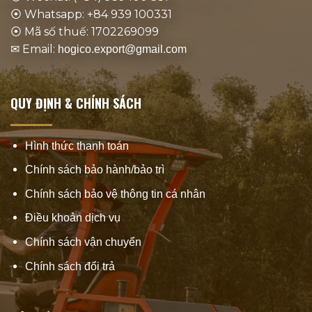
⦿ Whatsapp: +84 939 100331
⦿ Mã số thuế: 1702269099
✉ Email:
hogico.export@gmail.com
QUY ĐỊNH & CHÍNH SÁCH
Hình thức thanh toán
Chính sách bảo hành/bảo trì
Chính sách bảo vệ thông tin cá nhân
Điều khoản dịch vụ
Chính sách vận chuyển
Chính sách đổi trả