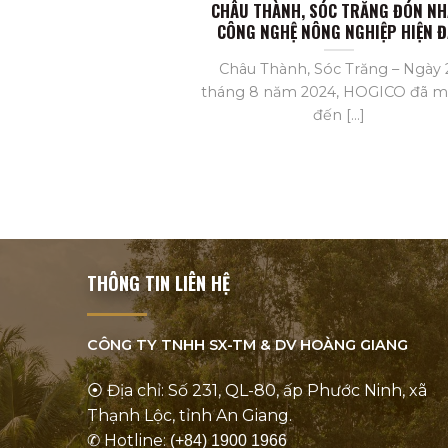
CHÂU THÀNH, SÓC TRĂNG ĐÓN N
CÔNG NGHỆ NÔNG NGHIỆP HIỆN Đ
Châu Thành, Sóc Trăng – Ngày 
tháng 8 năm 2024, HOGICO đã 
đến [...]
THÔNG TIN LIÊN HỆ
CÔNG TY TNHH SX-TM & DV
HOÀNG GIANG
⦿ Địa chỉ: Số 231, QL-80, ấp Phước Ninh, xã
Thạnh Lộc, tỉnh An Giang.
✆ Hotline:
(+84) 1900 1966