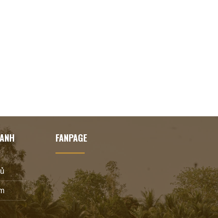
HANH
FANPAGE
hủ
m