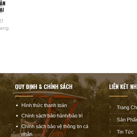
HẬN
ẠI
21
mang
QUY ĐỊNH & CHÍNH SÁCH
LIÊN KẾT N
Hình thức thanh toán
Trang C
Chính sách bảo hành/bảo trì
Sản Phẩ
Chính sách bảo vệ thông tin cá
Tin Tức
nhân