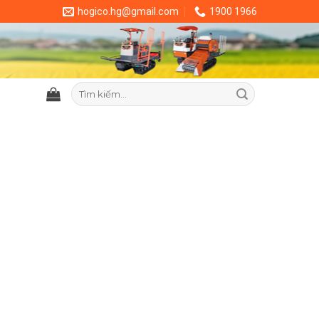
hogico.hg@gmail.com
1900 1966
Tìm
kiếm: