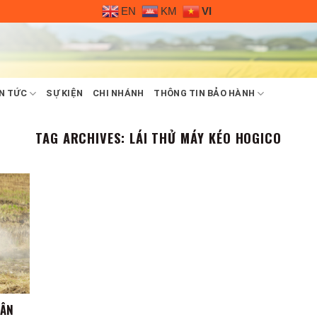
EN
KM
VI
N TỨC
SỰ KIỆN
CHI NHÁNH
THÔNG TIN BẢO HÀNH
TAG ARCHIVES:
LÁI THỬ MÁY KÉO HOGICO
DÂN