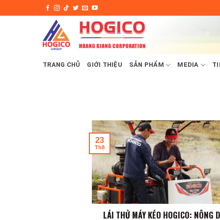
Skip
to
content
TRANG CHỦ
GIỚI THIỆU
SẢN PHẨM
MEDIA
TI
23
Th8
LÁI THỬ MÁY KÉO HOGICO: NÔNG 