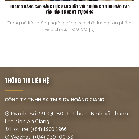
HOGICO NÂNG CAO NĂNG LỰC SẢN XUẤT VỚI CHƯƠNG TRÌNH ĐÀO TẠO
VẬN HÀNH ROBOT TỰ ĐỘNG
Trong nỗ lực không ngừng nâng cao chất lượng sản phẩm
và dịch vụ, HOGICO [...]
THÔNG TIN LIÊN HỆ
CÔNG TY TNHH SX-TM & DV
HOÀNG GIANG
⦿ Địa chỉ: Số 231, QL-80, ấp Phước Ninh, xã Thạnh
Lộc, tỉnh An Giang.
✆ Hotline:
(+84) 1900 1966
⦿ Wechat: (+84) 939 100 331