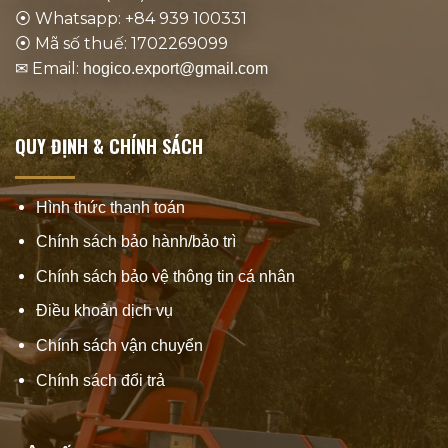
⦿ Whatsapp: +84 939 100331
⦿ Mã số thuế: 1702269099
✉ Email:
hogico.export@gmail.com
QUY ĐỊNH & CHÍNH SÁCH
Hình thức thanh toán
Chính sách bảo hành/bảo trì
Chính sách bảo vệ thông tin cá nhân
Điều khoản dịch vụ
Chính sách vận chuyển
Chính sách đổi trả