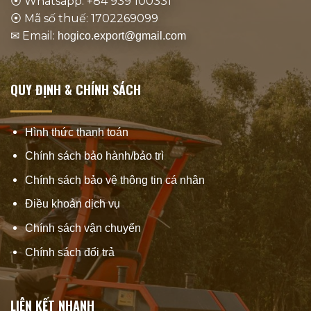
⦿ Whatsapp: +84 939 100331
⦿ Mã số thuế: 1702269099
✉ Email:
hogico.export@gmail.com
QUY ĐỊNH & CHÍNH SÁCH
Hình thức thanh toán
Chính sách bảo hành/bảo trì
Chính sách bảo vệ thông tin cá nhân
Điều khoản dịch vụ
Chính sách vận chuyển
Chính sách đổi trả
LIÊN KẾT NHANH