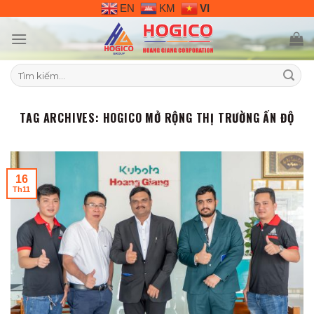
Skip
EN
KM
VI
to
content
Tìm
kiếm:
TAG ARCHIVES:
HOGICO MỞ RỘNG THỊ TRƯỜNG ẤN ĐỘ
16
Th11