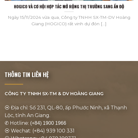
HOGICO VÀ CƠ HỘI HỢP TÁC MỞ RỘNG THỊ TRƯỜNG SANG ẤN ĐỘ
Ngày 15/11/2024 vừa qua, Công ty TNHH SX-TM-DV Hoàng
Giang (HOGICO) rất vinh dự đón [...]
THÔNG TIN LIÊN HỆ
CÔNG TY TNHH SX-TM & DV
HOÀNG GIANG
⦿ Địa chỉ: Số 231, QL-80, ấp Phước Ninh, xã Thạnh
Lộc, tỉnh An Giang.
✆ Hotline:
(+84) 1900 1966
⦿ Wechat: (+84) 939 100 331