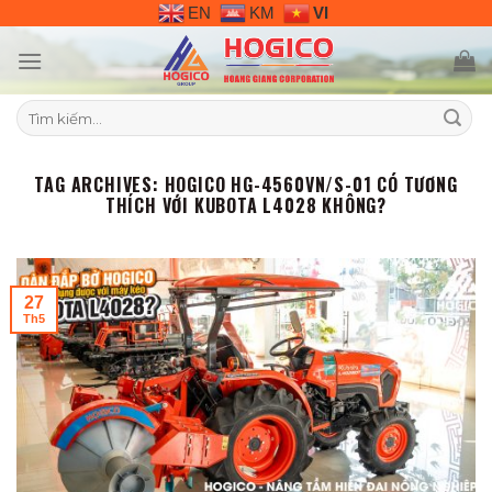
Skip
EN
KM
VI
to
content
Tìm
kiếm:
TAG ARCHIVES:
HOGICO HG-4560VN/S-01 CÓ TƯƠNG
THÍCH VỚI KUBOTA L4028 KHÔNG?
27
Th5