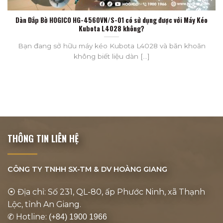
Dàn Đắp Bờ HOGICO HG-4560VN/S-01 có sử dụng được với Máy Kéo
Kubota L4028 không?
Bạn đang sở hữu máy kéo Kubota L4028 và băn khoăn
không biết liệu dàn [...]
THÔNG TIN LIÊN HỆ
CÔNG TY TNHH SX-TM & DV
HOÀNG GIANG
⦿ Địa chỉ: Số 231, QL-80, ấp Phước Ninh, xã Thạnh
Lộc, tỉnh An Giang.
✆ Hotline:
(+84) 1900 1966