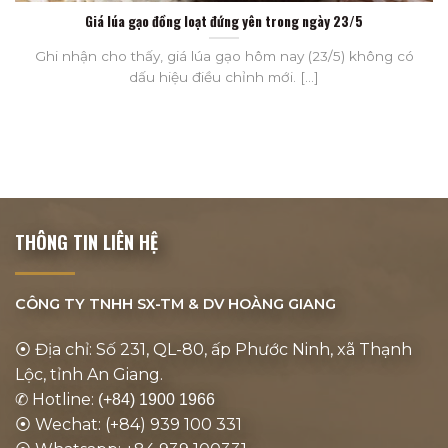
Giá lúa gạo đồng loạt đứng yên trong ngày 23/5
Ghi nhận cho thấy, giá lúa gạo hôm nay (23/5) không có
dấu hiệu điều chỉnh mới. [...]
THÔNG TIN LIÊN HỆ
CÔNG TY TNHH SX-TM & DV
HOÀNG GIANG
⦿ Địa chỉ: Số 231, QL-80, ấp Phước Ninh, xã Thạnh
Lộc, tỉnh An Giang.
✆ Hotline:
(+84) 1900 1966
⦿ Wechat: (+84) 939 100 331