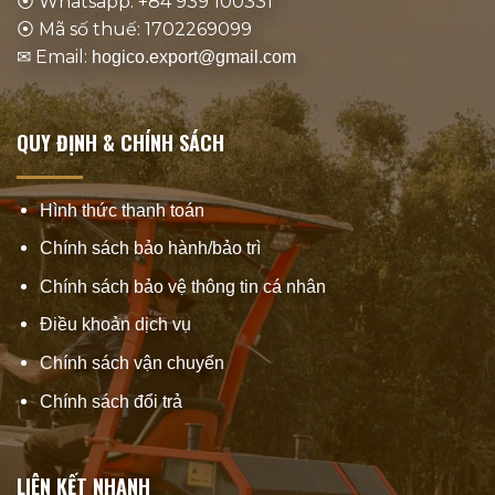
⦿ Whatsapp: +84 939 100331
⦿ Mã số thuế: 1702269099
✉ Email:
hogico.export@gmail.com
QUY ĐỊNH & CHÍNH SÁCH
Hình thức thanh toán
Chính sách bảo hành/bảo trì
Chính sách bảo vệ thông tin cá nhân
Điều khoản dịch vụ
Chính sách vận chuyển
Chính sách đổi trả
LIÊN KẾT NHANH