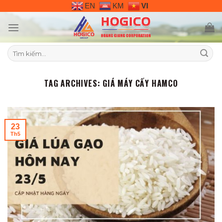
Skip
EN
KM
VI
to
content
Tìm
kiếm:
TAG ARCHIVES:
GIÁ MÁY CẤY HAMCO
23
Th5