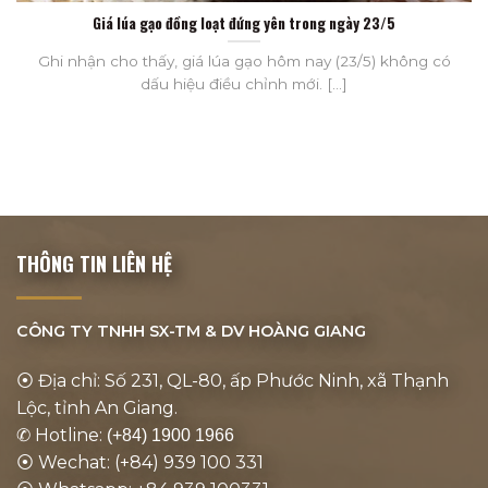
Giá lúa gạo đồng loạt đứng yên trong ngày 23/5
Ghi nhận cho thấy, giá lúa gạo hôm nay (23/5) không có
dấu hiệu điều chỉnh mới. [...]
THÔNG TIN LIÊN HỆ
CÔNG TY TNHH SX-TM & DV
HOÀNG GIANG
⦿ Địa chỉ: Số 231, QL-80, ấp Phước Ninh, xã Thạnh
Lộc, tỉnh An Giang.
✆ Hotline:
(+84) 1900 1966
⦿ Wechat: (+84) 939 100 331