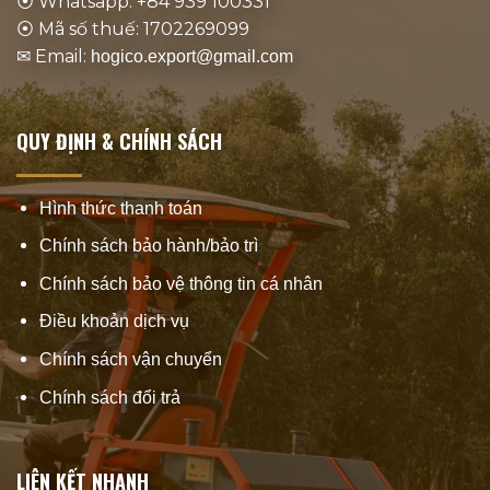
⦿ Whatsapp: +84 939 100331
⦿ Mã số thuế: 1702269099
✉ Email:
hogico.export@gmail.com
QUY ĐỊNH & CHÍNH SÁCH
Hình thức thanh toán
Chính sách bảo hành/bảo trì
Chính sách bảo vệ thông tin cá nhân
Điều khoản dịch vụ
Chính sách vận chuyển
Chính sách đổi trả
LIÊN KẾT NHANH