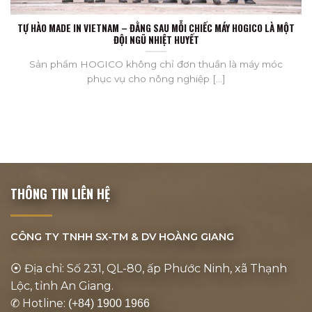
TỰ HÀO MADE IN VIETNAM – ĐẰNG SAU MỖI CHIẾC MÁY HOGICO LÀ MỘT
ĐỘI NGŨ NHIỆT HUYẾT
Sản phẩm HOGICO không chỉ đơn thuần là máy móc
phục vụ cho nông nghiệp [...]
THÔNG TIN LIÊN HỆ
CÔNG TY TNHH SX-TM & DV
HOÀNG GIANG
⦿ Địa chỉ: Số 231, QL-80, ấp Phước Ninh, xã Thạnh
Lộc, tỉnh An Giang.
✆ Hotline:
(+84) 1900 1966