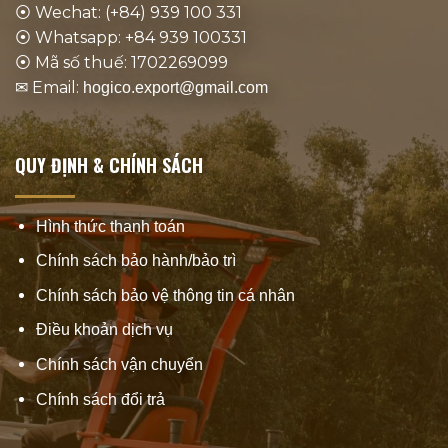
⦿ Wechat: (+84) 939 100 331
⦿ Whatsapp: +84 939 100331
⦿ Mã số thuế: 1702269099
✉ Email:
hogico.export@gmail.com
QUY ĐỊNH & CHÍNH SÁCH
Hình thức thanh toán
Chính sách bảo hành/bảo trì
Chính sách bảo vệ thông tin cá nhân
Điều khoản dịch vụ
Chính sách vận chuyển
Chính sách đổi trả