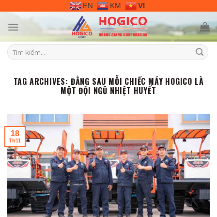
Skip
EN
KM
VI
to
content
Tìm
kiếm:
TAG ARCHIVES:
ĐẰNG SAU MỖI CHIẾC MÁY HOGICO LÀ
MỘT ĐỘI NGŨ NHIỆT HUYẾT
18
Th11