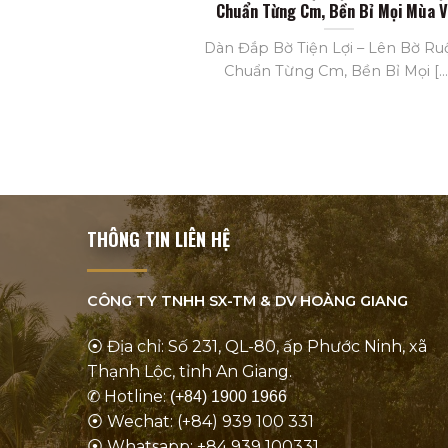
Chuẩn Từng Cm, Bền Bỉ Mọi Mùa V
Dàn Đắp Bờ Tiện Lợi – Lên Bờ R
Chuẩn Từng Cm, Bền Bỉ Mọi [...
THÔNG TIN LIÊN HỆ
CÔNG TY TNHH SX-TM & DV
HOÀNG GIANG
⦿ Địa chỉ: Số 231, QL-80, ấp Phước Ninh, xã
Thạnh Lộc, tỉnh An Giang.
✆ Hotline:
(+84) 1900 1966
⦿ Wechat: (+84) 939 100 331
⦿ Whatsapp: +84 939 100331