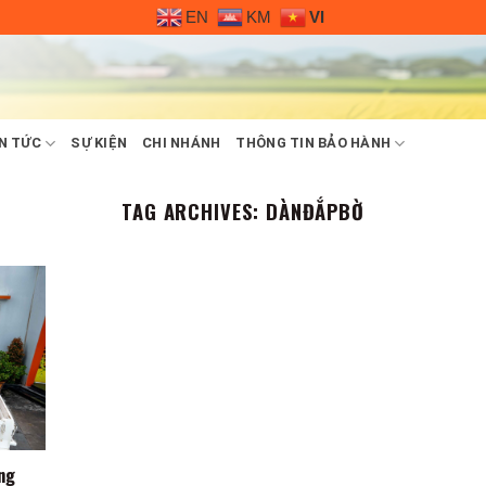
EN
KM
VI
N TỨC
SỰ KIỆN
CHI NHÁNH
THÔNG TIN BẢO HÀNH
TAG ARCHIVES:
DÀNĐẮPBỜ
ng