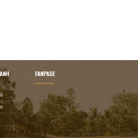
HANH
FANPAGE
hủ
m