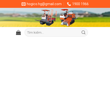
hogico.hg@gmail.com
1900 1966
Tìm
kiếm: