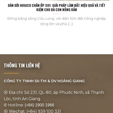
DÀN XỚI HOGICO CHÂN ỐP S01: GIẢI PHÁP LÀM ĐẤT HIỆU QUẢ VÀ TIẾT
KIỆM CHO BÀ CON NÔNG DÂN
Đồng bằng sông Cửu Long, với diện tích đất nông nghiệp
rộng lớn và phù [...]
THÔNG TIN LIÊN HỆ
CÔNG TY TNHH SX-TM & DV
HOÀNG GIANG
⦿ Địa chỉ: Số 231, QL-80, ấp Phước Ninh, xã Thạnh
Lộc, tỉnh An Giang.
✆ Hotline:
(+84) 1900 1966
⦿ Wechat: (+84) 939 100 331