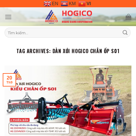
Skip
EN
KM
VI
to
content
Tìm
kiếm:
TAG ARCHIVES:
DÀN XỚI HOGICO CHÂN ỐP S01
20
Th9