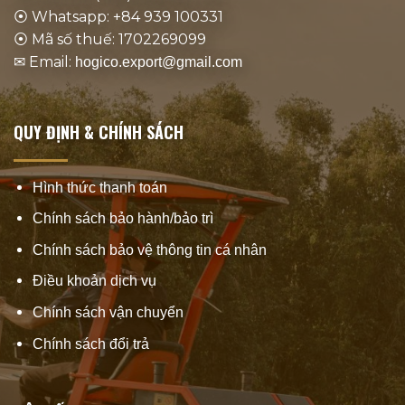
⦿ Whatsapp: +84 939 100331
⦿ Mã số thuế: 1702269099
✉ Email:
hogico.export@gmail.com
QUY ĐỊNH & CHÍNH SÁCH
Hình thức thanh toán
Chính sách bảo hành/bảo trì
Chính sách bảo vệ thông tin cá nhân
Điều khoản dịch vụ
Chính sách vận chuyển
Chính sách đổi trả