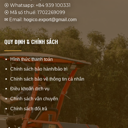
⦿ Whatsapp: +84 939 100331
⦿ Mã số thuế: 1702269099
✉ Email:
hogico.export@gmail.com
QUY ĐỊNH & CHÍNH SÁCH
Hình thức thanh toán
Chính sách bảo hành/bảo trì
Chính sách bảo vệ thông tin cá nhân
Điều khoản dịch vụ
Chính sách vận chuyển
Chính sách đổi trả