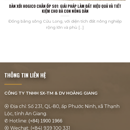
DÀN XỚI HOGICO CHÂN ỐP S01: GIẢI PHÁP LÀM ĐẤT HIỆU QUẢ VÀ TIẾT
KIỆM CHO BÀ CON NÔNG DÂN
Đồng bằng sông Cửu Long, với diện tích đất nông nghiệp
rộng lớn và phù [...]
THÔNG TIN LIÊN HỆ
CÔNG TY TNHH SX-TM & DV
HOÀNG GIANG
⦿ Địa chỉ: Số 231, QL-80, ấp Phước Ninh, xã Thạnh
Lộc, tỉnh An Giang.
✆ Hotline:
(+84) 1900 1966
⦿ Wechat: (+84) 939 100 331