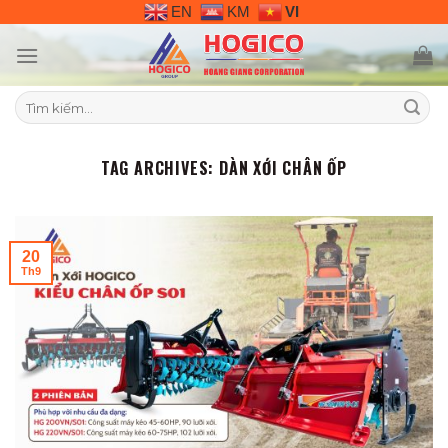
Skip
EN
KM
VI
to
content
Tìm
kiếm:
TAG ARCHIVES:
DÀN XỚI CHÂN ỐP
20
Th9