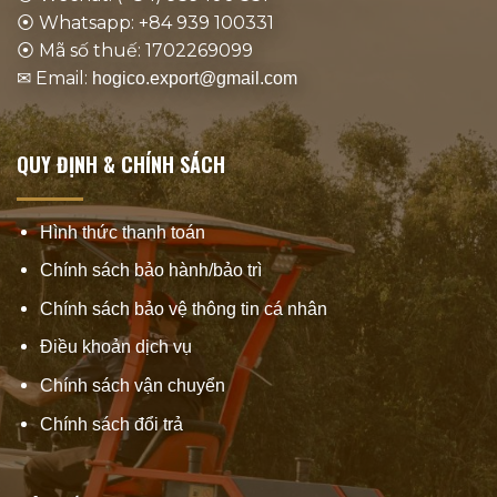
⦿ Whatsapp: +84 939 100331
⦿ Mã số thuế: 1702269099
✉ Email:
hogico.export@gmail.com
QUY ĐỊNH & CHÍNH SÁCH
Hình thức thanh toán
Chính sách bảo hành/bảo trì
Chính sách bảo vệ thông tin cá nhân
Điều khoản dịch vụ
Chính sách vận chuyển
Chính sách đổi trả