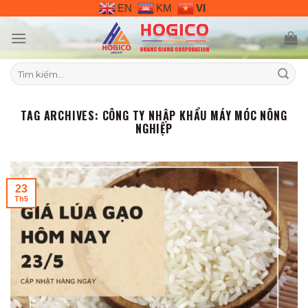
Skip
EN
KM
VI
to
content
Tìm
kiếm:
TAG ARCHIVES:
CÔNG TY NHẬP KHẨU MÁY MÓC NÔNG
NGHIỆP
23
Th5