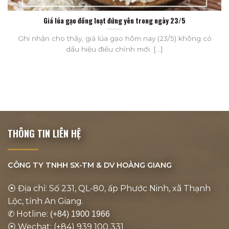
Giá lúa gạo đồng loạt đứng yên trong ngày 23/5
Ghi nhận cho thấy, giá lúa gạo hôm nay (23/5) không có
dấu hiệu điều chỉnh mới. [...]
THÔNG TIN LIÊN HỆ
CÔNG TY TNHH SX-TM & DV
HOÀNG GIANG
⦿ Địa chỉ: Số 231, QL-80, ấp Phước Ninh, xã Thạnh
Lộc, tỉnh An Giang.
✆ Hotline:
(+84) 1900 1966
⦿ Wechat: (+84) 939 100 331