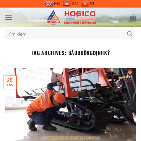
Skip
EN
KM
VI
to
content
Tìm
kiếm:
TAG ARCHIVES:
BẢODƯỠNGĐỊNHKỲ
25
Th5