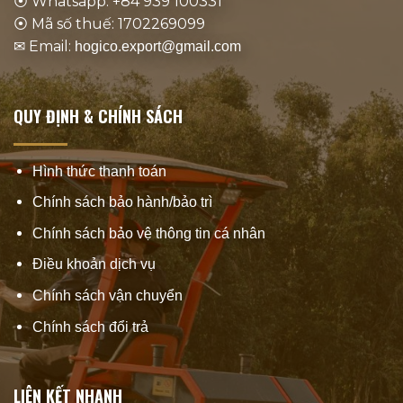
⦿ Whatsapp: +84 939 100331
⦿ Mã số thuế: 1702269099
✉ Email:
hogico.export@gmail.com
QUY ĐỊNH & CHÍNH SÁCH
Hình thức thanh toán
Chính sách bảo hành/bảo trì
Chính sách bảo vệ thông tin cá nhân
Điều khoản dịch vụ
Chính sách vận chuyển
Chính sách đổi trả
LIÊN KẾT NHANH