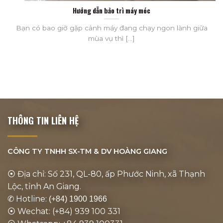
Hướng dẫn bảo trì máy móc
Bạn có bao giờ gặp cảnh máy đang chạy ngon lành giữa
mùa vụ thì [...]
THÔNG TIN LIÊN HỆ
CÔNG TY TNHH SX-TM & DV
HOÀNG GIANG
⦿ Địa chỉ: Số 231, QL-80, ấp Phước Ninh, xã Thạnh
Lộc, tỉnh An Giang.
✆ Hotline:
(+84) 1900 1966
⦿ Wechat: (+84) 939 100 331