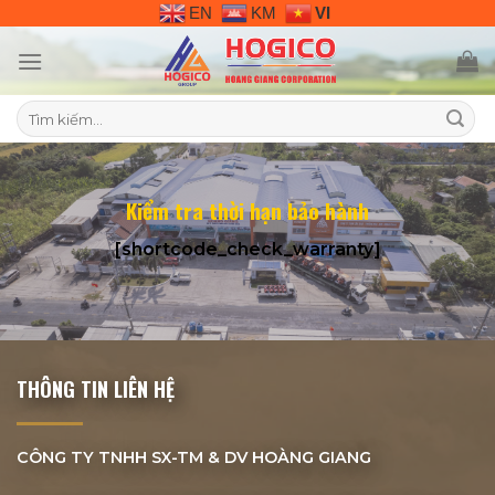
Skip
EN
KM
VI
to
content
Tìm
kiếm:
Kiểm tra thời hạn bảo hành
[shortcode_check_warranty]
THÔNG TIN LIÊN HỆ
CÔNG TY TNHH SX-TM & DV
HOÀNG GIANG