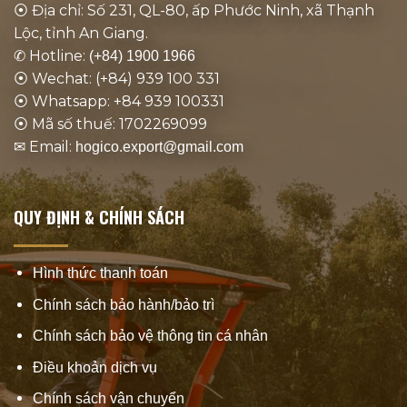
⦿ Địa chỉ: Số 231, QL-80, ấp Phước Ninh, xã Thạnh
Lộc, tỉnh An Giang.
✆ Hotline:
(+84) 1900 1966
⦿ Wechat: (+84) 939 100 331
⦿ Whatsapp: +84 939 100331
⦿ Mã số thuế: 1702269099
✉ Email:
hogico.export@gmail.com
QUY ĐỊNH & CHÍNH SÁCH
Hình thức thanh toán
Chính sách bảo hành/bảo trì
Chính sách bảo vệ thông tin cá nhân
Điều khoản dịch vụ
Chính sách vận chuyển